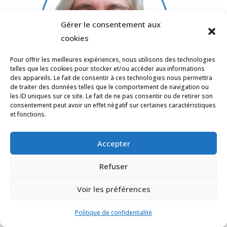
Gérer le consentement aux
cookies
Pour offrir les meilleures expériences, nous utilisons des technologies
telles que les cookies pour stocker et/ou accéder aux informations
des appareils. Le fait de consentir à ces technologies nous permettra
de traiter des données telles que le comportement de navigation ou
les ID uniques sur ce site. Le fait de ne pas consentir ou de retirer son
consentement peut avoir un effet négatif sur certaines caractéristiques
Delphine Gouteux
et fonctions.
Eïnothérapeute
Après une carrière de formatrice spécialisée
Accepter
dans la gestion du stress, l'accompagnement
en fin de vie et le relationnel avec un public
Refuser
difficile, Delphine se consacre maintenant
Voir les préférences
uniquement à l'Eïnothérapie et à la méditation
zen.
Politique de confidentialité
delphinegouteux.fr